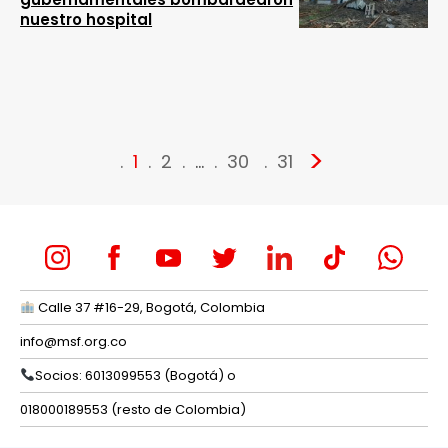
nuestro hospital
>
1
2
…
30
31
Calle 37 #16-29, Bogotá, Colombia
info@msf.org.co
Socios: 6013099553 (Bogotá) o
018000189553 (resto de Colombia)