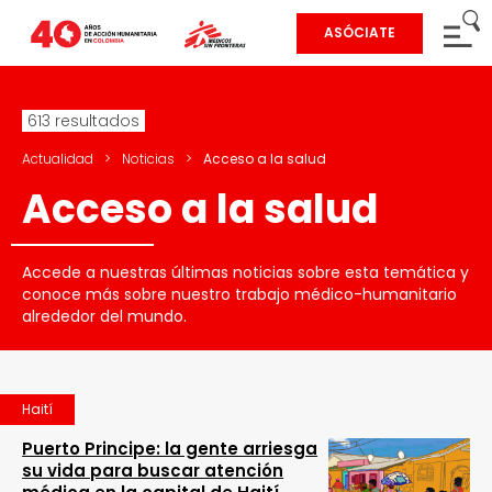
ASÓCIATE
613 resultados
Actualidad
>
Noticias
>
Acceso a la salud
Acceso a la salud
Accede a nuestras últimas noticias sobre esta temática y
conoce más sobre nuestro trabajo médico-humanitario
alrededor del mundo.
Haití
Puerto Principe: la gente arriesga
su vida para buscar atención