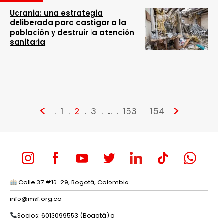
Ucrania: una estrategia
deliberada para castigar a la
población y destruir la atención
sanitaria
<
>
1
2
3
…
153
154
Calle 37 #16-29, Bogotá, Colombia
info@msf.org.co
Socios: 6013099553 (Bogotá) o