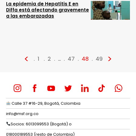
La epidemia de Hepatitis E en
Diffa está afectando gravemente
a las embarazadas
<
>
1
2
…
47
48
49
Calle 37 #16-29, Bogotá, Colombia
info@msf.org.co
Socios: 6013099553 (Bogotá) o
018000189553 (resto de Colombia)