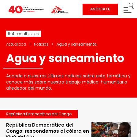
ASÓCIATE
194 resultados
Actualidad
>
Noticias
>
Agua y saneamiento
Agua y saneamiento
Accede a nuestras últimas noticias sobre esta temática y
conoce más sobre nuestro trabajo médico-humanitario
alrededor del mundo.
República Democrática del Congo
República Democrática del
Congo: respondemos al cólera en