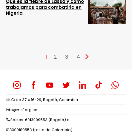
Qué es la fiebre de Lassa y cómo
trabajamos para combatirla en
Nigeria
>
1
2
3
4
Calle 37 #16-29, Bogotá, Colombia
info@msf.org.co
Socios: 6013099553 (Bogotá) o
018000189553 (resto de Colombia)