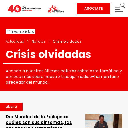
ASÓCIATE
14 resultados
Actualidad
>
Noticias
>
Crisis olvidadas
Crisis olvidadas
Accede a nuestras últimas noticias sobre esta temática y
conoce más sobre nuestro trabajo médico-humanitario
alrededor del mundo.
Liberia
Día Mundial de la Epilepsia:
cuáles son sus síntomas, las