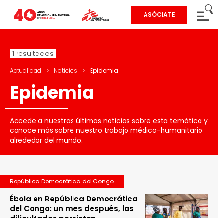
ASÓCIATE
1 resultados
Actualidad
>
Noticias
>
Epidemia
Epidemia
Accede a nuestras últimas noticias sobre esta temática y
conoce más sobre nuestro trabajo médico-humanitario
alrededor del mundo.
República Democrática del Congo
Ébola en República Democrática
del Congo: un mes después, las