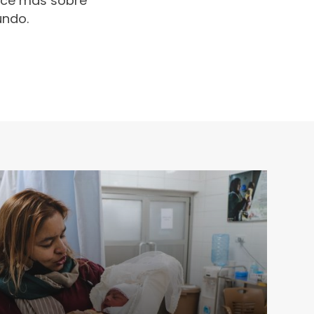
oce más sobre
undo.