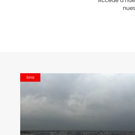
Accede a nue
nues
Siria