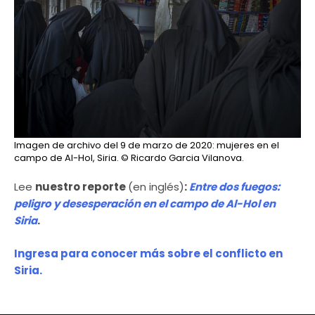
Imagen de archivo del 9 de marzo de 2020: mujeres en el
campo de Al-Hol, Siria.
© Ricardo Garcia Vilanova.
Lee
nuestro reporte
(en inglés)
:
Entre dos fuegos:
peligro y desesperación en el campo de Al-Hol en
Siria
.
Ingresa para conocer más sobre el conflicto en
Siria.