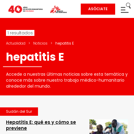
ASÓCIATE
1 resultados
Actualidad
>
Noticias
>
hepatitis E
hepatitis E
Accede a nuestras últimas noticias sobre esta temática y
conoce más sobre nuestro trabajo médico-humanitario
alrededor del mundo.
Sudán del Sur
Hepatitis E: qué es y cómo se
previene