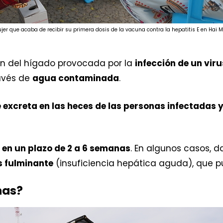
er que acaba de recibir su primera dosis de la vacuna contra la hepatitis E en Hai 
ión del hígado provocada por la
infección de un vir
ravés de
agua contaminada
.
se excreta en las heces de las personas infectadas 
 en un plazo de 2 a 6 semanas
. En algunos casos, 
s fulminante
(insuficiencia hepática aguda), que pu
mas?