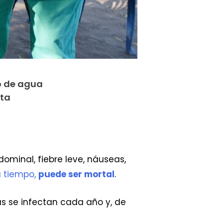
o de agua
sta
ominal, fiebre leve, náuseas,
a tiempo,
puede ser mortal
.
as se infectan cada año y, de