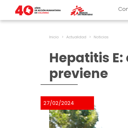
Co
Inicio
>
Actualidad
>
Noticias
Hepatitis E:
previene
27/02/2024