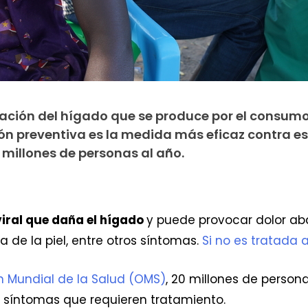
amación del hígado que se produce por el consum
n preventiva es la medida más eficaz contra e
a millones de personas al año.
viral que daña el hígado
y puede provocar dolor abd
a de la piel, entre otros síntomas.
Si no es tratada 
n Mundial de la Salud (OMS)
, 20 millones de person
n síntomas que requieren tratamiento.