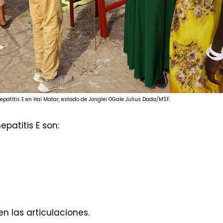
hepatitis E en Hai Matar, estado de Jonglei ©Gale Julius Dada/MSF.
epatitis E son:
en las articulaciones.