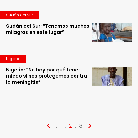
Sudán del Sur
Sudán del Sur: “Tenemos muchos
milagros en este lugar”
Nigeria
Nigeria: “No hay por qué tener
miedo si nos protegemos contra
la meningitis”
<
>
1
2
3