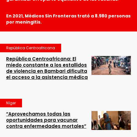
En 2021, Médicos Sin Fronteras trató a 8.980 personas
por meningitis.
República Centroafricana
República Centroafricana: El
miedo constante a los estallidos
de violencia en Bambari dificulta
el acceso a la asistencia médica
Níger
“Aprovechamos todas las
oportunidades para vacunar
contra enfermedades mortales”