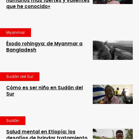
humanos más fuertes y valientes
que he conocido»
Myanmar
Éxodo rohingya: de Myanmar a
Bangladesh
Sudán del Sur
Cómo es ser niño en Sudán del
Sur
Sudán
Salud mental en Etiopía: los
desafíos de brindar tratamiento