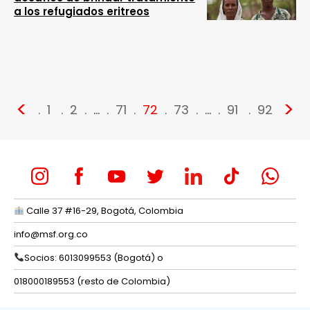
a los refugiados eritreos
<
>
1
2
…
71
72
73
…
91
92
Calle 37 #16-29, Bogotá, Colombia
info@msf.org.co
Socios: 6013099553 (Bogotá) o
018000189553 (resto de Colombia)