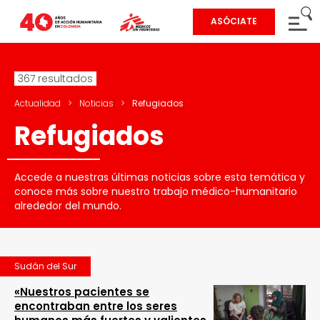
ASÓCIATE
367 resultados
Actualidad
>
Noticias
>
Refugiados
Refugiados
Accede a nuestras últimas noticias sobre esta temática y
conoce más sobre nuestro trabajo médico-humanitario
alrededor del mundo.
Sudán del Sur
«Nuestros pacientes se
encontraban entre los seres