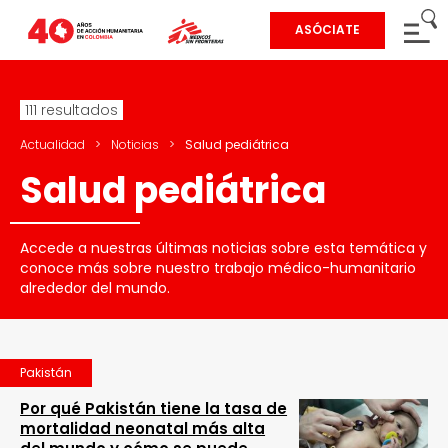
ASÓCIATE
111 resultados
Actualidad
>
Noticias
>
Salud pediátrica
Salud pediátrica
Accede a nuestras últimas noticias sobre esta temática y
conoce más sobre nuestro trabajo médico-humanitario
alrededor del mundo.
Pakistán
Por qué Pakistán tiene la tasa de
mortalidad neonatal más alta