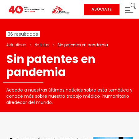
ASÓCIATE
36 resultados
Actualidad
>
Noticias
>
Sin patentes en pandemia
Sin patentes en
pandemia
Accede a nuestras últimas noticias sobre esta temática y
conoce más sobre nuestro trabajo médico-humanitario
alrededor del mundo.