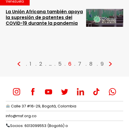
Venezuela
La Unión Africana también apoya
la supresión de patentes del
COVID-19 durante la pandemia
<
>
1
2
…
5
6
7
8
9
Calle 37 #16-29, Bogotá, Colombia
info@msf.org.co
Socios: 6013099553 (Bogotá) o