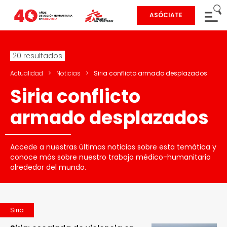
ASÓCIATE
20 resultados
Actualidad
>
Noticias
>
Siria conflicto armado desplazados
Siria conflicto
armado desplazados
Accede a nuestras últimas noticias sobre esta temática y
conoce más sobre nuestro trabajo médico-humanitario
alrededor del mundo.
Siria