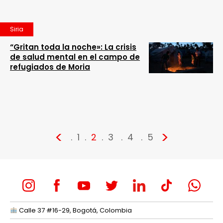
Siria
“Gritan toda la noche»: La crisis
de salud mental en el campo de
refugiados de Moria
<
>
1
2
3
4
5
Calle 37 #16-29, Bogotá, Colombia