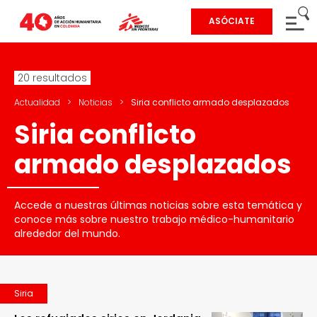
ASÓCIATE
20 resultados
Actualidad
>
Noticias
>
Siria conflicto armado desplazados
Siria conflicto
armado desplazados
Accede a nuestras últimas noticias sobre esta temática y
conoce más sobre nuestro trabajo médico-humanitario
alrededor del mundo.
Siria