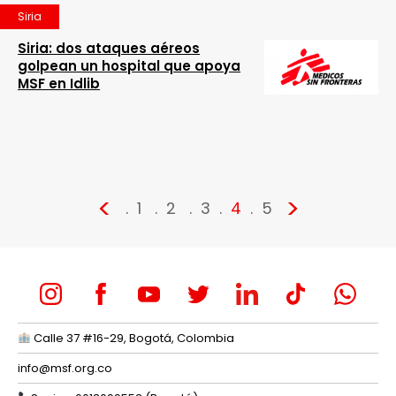
Siria
Siria: dos ataques aéreos
golpean un hospital que apoya
MSF en Idlib
<
>
1
2
3
4
5
Calle 37 #16-29, Bogotá, Colombia
info@msf.org.co