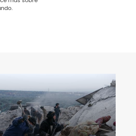
oce más sobre
undo.