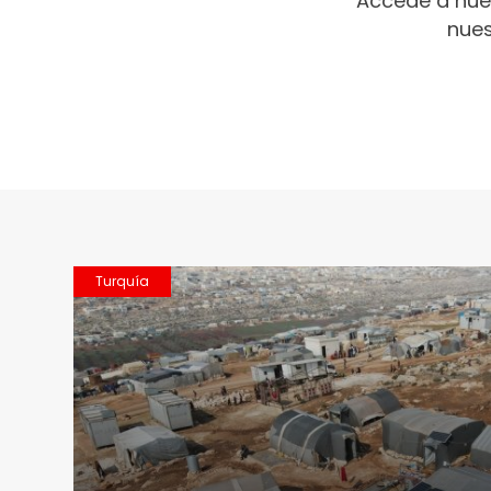
Accede a nue
nues
Turquía