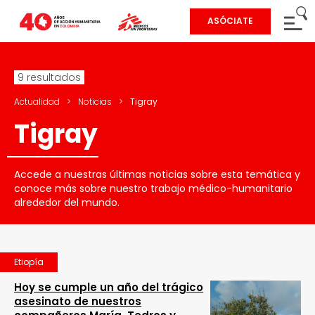
ASÓCIATE
9 resultados
Actualidad
>
Noticias
>
Tigray
Tigray
Accede a nuestras últimas noticias sobre esta temática y
conoce más sobre nuestro trabajo médico-humanitario
alrededor del mundo.
Etiopía
Hoy se cumple un año del trágico
asesinato de nuestros