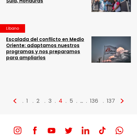
Sula, Honduras
Líbano
Escalada del conflicto en Medio
Oriente: adaptamos nuestros
programas y nos preparamos
para ampliarlos
<
>
1
2
3
4
5
…
136
137