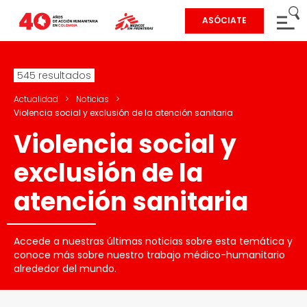
ASÓCIATE
545 resultados
Actualidad
>
Noticias
>
Violencia social y exclusión de la atención sanitaria
Violencia social y
exclusión de la
atención sanitaria
Accede a nuestras últimas noticias sobre esta temática y
conoce más sobre nuestro trabajo médico-humanitario
alrededor del mundo.