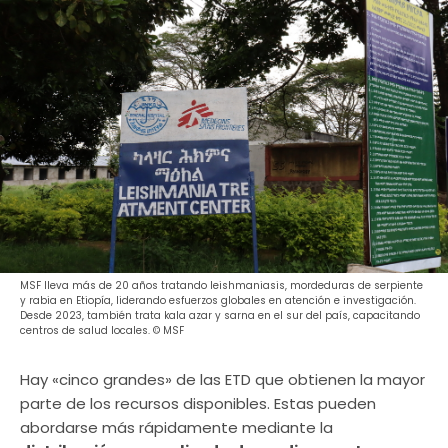
MSF lleva más de 20 años tratando leishmaniasis, mordeduras de serpiente
y rabia en Etiopía, liderando esfuerzos globales en atención e investigación.
Desde 2023, también trata kala azar y sarna en el sur del país, capacitando
centros de salud locales. © MSF
Hay «cinco grandes» de las ETD que obtienen la mayor
parte de los recursos disponibles. Estas pueden
abordarse más rápidamente mediante la