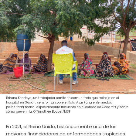
Brhene Kendeya, un trabajador sanitario comunitario que trabaja en el
hospital en Sudán, sensibiliza sobre el Kala Azar (una enfermedad
parasitaria mortal especialmente frecuente en el estado de Gedaref) y sobre
cómo prevenirla. © Timothée Bouvet/MSF
En 2021, el Reino Unido, históricamente uno de los
mayores financiadores de enfermedades tropicales