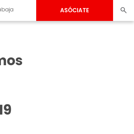
abaja
ASÓCIATE
amos
19