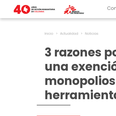
Co
Inicio
>
Actualidad
>
Noticias
3 razones p
una exenció
monopolios 
herramient