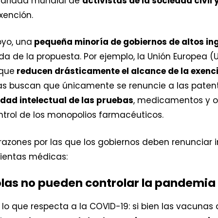
idaridad mundial de
activistas de la sociedad civil
xención.
yo, una
pequeña minoría de gobiernos de altos in
a de la propuesta. Por ejemplo, la Unión Europea (U
 que
reducen drásticamente el alcance de la exenci
tas buscan que únicamente se renuncie a las paten
edad intelectual de las pruebas
, medicamentos y o
trol de los monopolios farmacéuticos.
razones por las que los gobiernos deben renunciar
mientas médicas:
solas no pueden controlar la pandemia
lo que respecta a la COVID-19: si bien las vacuna