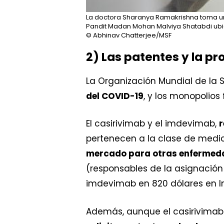
La doctora Sharanya Ramakrishna toma una
Pandit Madan Mohan Malviya Shatabdi ubica
© Abhinav Chatterjee/MSF
2) Las patentes y la p
La Organización Mundial de l
del COVID-19
, y los monopolio
El casirivimab y el imdevimab,
r
pertenecen a la clase de med
mercado para otras enfermed
(responsables de la asignación 
imdevimab en 820 dólares en Ind
Además, aunque el casirivima