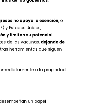
 y más de 100 gobiernos
,
gresos no apoya la exención
, o
E) y Estados Unidos,
ón y limitan su potencial
tes de las vacunas,
dejando de
tras herramientas que siguen
 inmediatamente a la propiedad
s desempeñan un papel