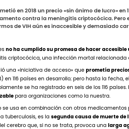
etió en 2018 un precio «sin ánimo de lucro» en 1
amento contra la meningitis criptocócica. Pero 
ermos de VIH aún es inaccesible y demasiado car
ces
no ha cumplido su promesa
de hacer
accesible 
s criptocócica, una infección mortal relacionada c
ió una «iniciativa de acceso» que
prometía precio
) en 116 países en desarrollo; pero hasta la fecha,
lamente se ha registrado en seis de los 116 países. 
nzable
para organizaciones como la nuestra.
o se usa en combinación con otros medicamentos
la tuberculosis, es la
segunda causa de muerte
de 
el cerebro que, si no se trata, provoca una
larga a