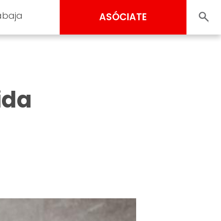
abaja
ASÓCIATE
ida