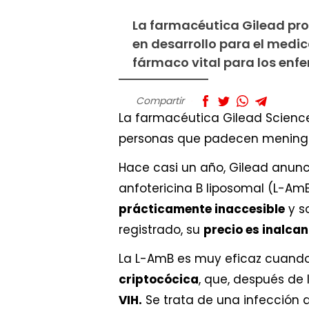
La farmacéutica Gilead prom
en desarrollo para el medic
fármaco vital para los enf
Compartir
La farmacéutica Gilead Scien
personas que padecen meningiti
Hace casi un año, Gilead anunc
anfotericina B liposomal (L-AmB
prácticamente inaccesible
y so
registrado, su
precio
es inalca
La L-AmB es muy eficaz cuand
criptocócica
, que, después de 
VIH.
Se trata de una infección d