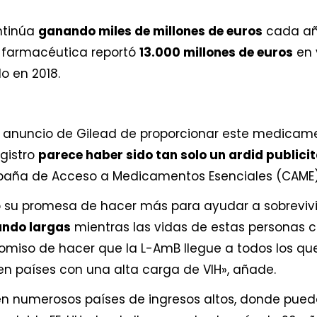
ontinúa
ganando miles de millones de euros
cada año
a farmacéutica reportó
13.000 millones de euros
en 
o en 2018.
 anuncio de Gilead de proporcionar este medicamen
egistro
parece haber sido tan solo un ardid publicit
aña de Acceso a Medicamentos Esenciales (CAME)
o su promesa de hacer más para ayudar a sobrevivi
ando largas
mientras las vidas de estas personas co
miso de hacer que la L-AmB llegue a todos los que l
 países con una alta carga de VIH», añade.
 en numerosos países de ingresos altos, donde pue