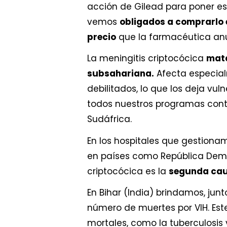
acción de Gilead para poner e
vemos
obligados a comprarlo 
precio
que la farmacéutica anu
La meningitis criptocócica
mata
subsahariana.
Afecta especial
debilitados, lo que los deja vu
todos nuestros programas contr
Sudáfrica.
En los hospitales que gestiona
en países como República Democ
criptocócica es la
segunda cau
En Bihar (India) brindamos, junt
número de muertes por VIH. Est
mortales, como la tuberculosis 