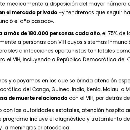
ste medicamento a disposición del mayor número d
en el mercado privado
–y tendremos que seguir ha
nció el año pasado».
 a más de 180.000 personas cada año
, el 75% de 
mente a personas con VIH cuyos sistemas inmuno
lnerables a infecciones oportunistas tan letales com
a el VIH, incluyendo a República Democrática del C
mos y apoyamos en los que se brinda atención espec
rática del Congo, Guinea, India, Kenia, Malaui o M
sa de muerte relacionada
con el VIH, por detrás de
o con las autoridades estatales, atención hospitalar
e programa incluye el diagnóstico y tratamiento d
y la meningitis criptocócica.