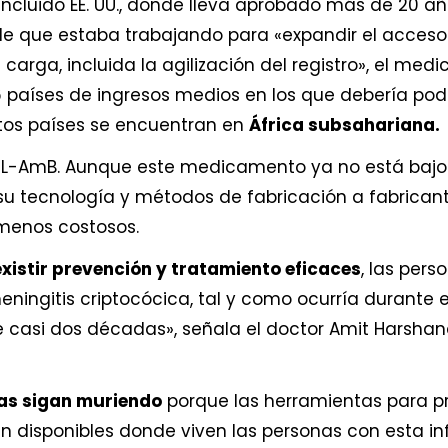
ncluido EE. UU., donde lleva aprobado más de 20 añ
de que estaba trabajando para «expandir el acceso 
 carga, incluida la agilización del registro», el m
16 países de ingresos medios en los que debería pode
stos países se encuentran en
África subsahariana.
 L-AmB. Aunque este medicamento ya no está bajo 
su tecnología y métodos de fabricación a fabricant
 menos costosos.
existir prevención y tratamiento eficaces
, las pers
eningitis criptocócica, tal y como ocurría durante
 casi dos décadas», señala el doctor Amit Harshan
as sigan muriendo
porque las herramientas para pre
n disponibles donde viven las personas con esta inf