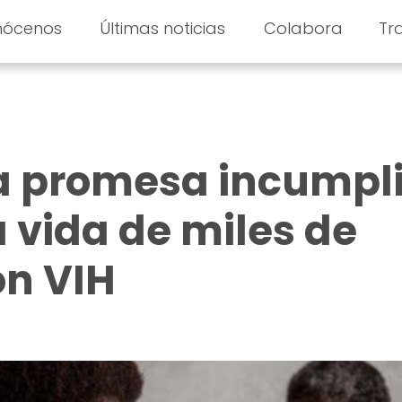
nócenos
Últimas noticias
Colabora
Tr
 promesa incumpl
a vida de miles de
on VIH