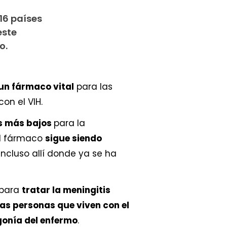
16 países
este
o.
un fármaco vital
para las
on el VIH.
s más bajos
para la
 el fármaco
sigue siendo
Incluso allí donde ya se ha
 para
tratar la meningitis
las personas que viven con el
gonía del enfermo
.