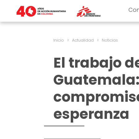
Co
Inicio
>
Actualidad
>
Noticias
El trabajo 
Guatemala: 
compromiso
esperanza