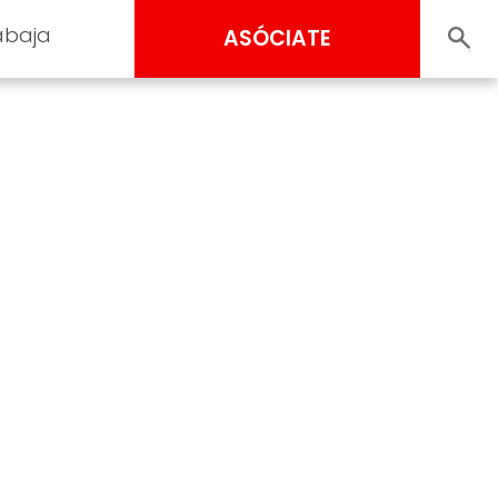
abaja
ASÓCIATE