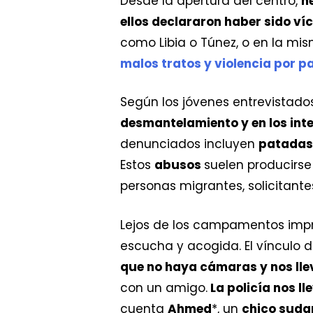
Desde la apertura del centro,
h
ellos declararon haber sido ví
como Libia o Túnez, o en la mi
malos tratos y violencia por par
Según los jóvenes entrevistados
desmantelamiento y en los inte
denunciados incluyen
patadas,
Estos
abusos
suelen producirs
personas migrantes, solicitantes
Lejos de los campamentos impro
escucha y acogida. El vínculo d
que no haya cámaras y nos lle
con un amigo.
La policía nos l
cuenta
Ahmed
*, un
chico suda