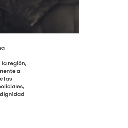
na
 la región,
lmente a
e las
liciales,
 dignidad