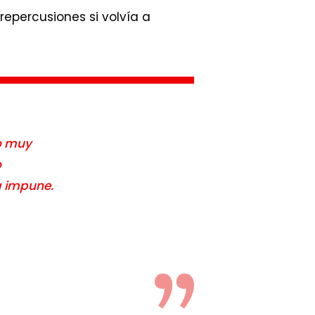
repercusiones si volvía a
o muy
o
a impune.