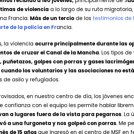
emos recibido a 180 jóvenes,
principalmente de S
ud
ctimas de violencia
a lo largo de su ruta migratoria,
sma Francia.
Más de un tercio
de los
testimonios de 
te de la policía en Fr
ancia.
, la violencia
ocurre principalmente durante las o
ntos de cruzar el Canal de la Mancha
. Los tipos de
 puñetazos, golpes con porras y gases lacrimógeno
e
cuando los voluntarios y las asociaciones no est
 de asilo y refugiados.
visados, en nuestro centro de día, los jóvenes en
e confianza con el equipo les permite hablar librem
van a lugares fuera de la vista para pegarnos
. La
levó a una furgoneta y nos golpeó con porras
. Me p
nés de 15 años
que ingresó en el centro de MSF en f