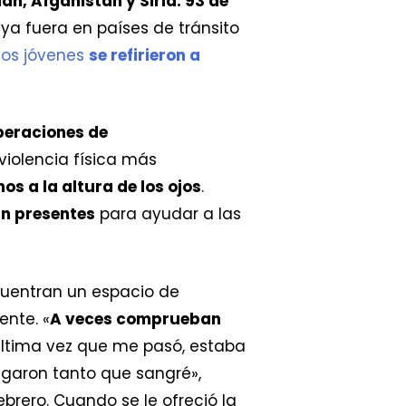
án, Afganistán y Siria. 93 de
 ya fuera en países de tránsito
los jóvenes
se refirieron a
peraciones de
 violencia física más
s a la altura de los ojos
.
án presentes
para ayudar a las
cuentran un espacio de
ente. «
A veces comprueban
 última vez que me pasó, estaba
egaron tanto que sangré»,
ebrero. Cuando se le ofreció la