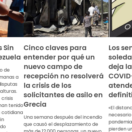
 Sin
Cinco claves para
Los se
ezuela
entender por qué un
soleda
nuevo campo de
deja l
ro de
recepción no resolverá
COVID-
emanas a
disputas
la crisis de los
atend
alturas.
solicitantes de asilo en
defini
crisis
Grecia
han tenido
«El distan
 cotidiana
necesario
Una semana después del incendio
in
pandemia,
que causó el desplazamiento de
ado
pierden un
más de 12.000 personas, un nuevo