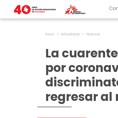
Co
Inicio
>
Actualidad
>
Noticias
La cuarente
por coronav
discriminat
regresar al