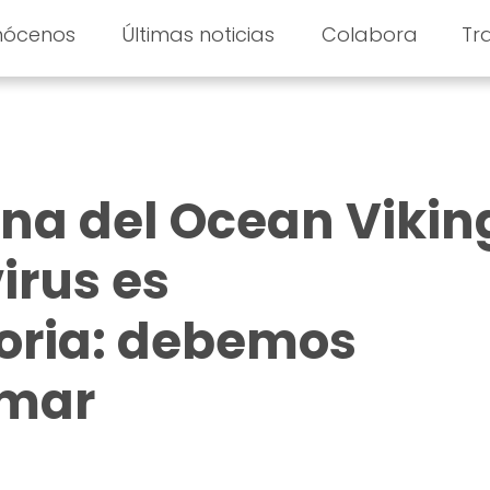
nócenos
Últimas noticias
Colabora
Tr
na del Ocean Vikin
irus es
oria: debemos
 mar