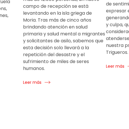
zuela
de sentim
campo de recepción se está
ens,
expresar 
levantando en la isla griega de
nes,
generando
Moria. Tras más de cinco años
y culpa, 
brindando atención en salud
considerad
primaria y salud mental a migrantes
atenderse 
y solicitantes de asilo, sabemos que
nuestra ps
esta decisión solo llevará a la
Trigueros.
repetición del desastre y el
sufrimiento de miles de seres
Leer más
humanos.
Leer más