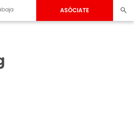
abaja
ASÓCIATE
g