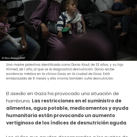
Una madre palestina identificada como Donia Alouf, de 33 años, y su hijo
Ahmed, de 1 año, al que se le diagnosticó desnutrición. Donia recibe
asistencia médica en la clínica Gaza, en la ciudad de Gaza. Está
embarazada de 8 meses y ella misma también sufre desnutrición.
El asedio en Gaza ha provocado una situación de
hambruna.
Las restricciones en el suministro de
alimentos, agua potable, medicamentos y ayuda
humanitaria están provocando un aumento
vertiginoso de los índices de desnutrición aguda
.