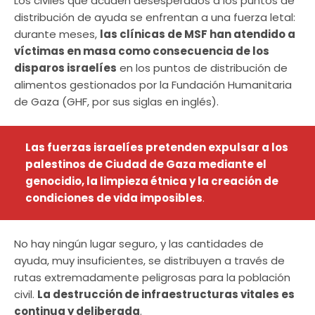
Los civiles que acuden desesperados a los puntos de
distribución de ayuda se enfrentan a una fuerza letal:
durante meses,
las clínicas de MSF han atendido a
víctimas en masa como consecuencia de los
disparos israelíes
en los puntos de distribución de
alimentos gestionados por la Fundación Humanitaria
de Gaza (GHF, por sus siglas en inglés).
Las fuerzas israelíes pretenden expulsar a los
palestinos de Ciudad de Gaza mediante el
genocidio, la limpieza étnica y la creación de
condiciones de vida imposibles
.
No hay ningún lugar seguro, y las cantidades de
ayuda, muy insuficientes, se distribuyen a través de
rutas extremadamente peligrosas para la población
civil.
La destrucción de infraestructuras vitales es
continua y deliberada
.