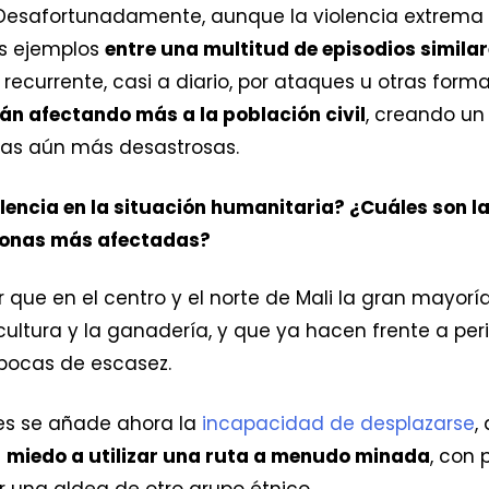
 Desafortunadamente, aunque la violencia extrema 
mos ejemplos
entre una multitud de episodios simila
ecurrente, casi a diario, por ataques u otras forma
án afectando más a la población civil
, creando un
as aún más desastrosas.
olencia en la situación humanitaria? ¿Cuáles son l
 zonas más afectadas?
 que en el centro y el norte de Mali la gran mayoría
ultura y la ganadería, y que ya hacen frente a pe
épocas de escasez.
les se añade ahora la
incapacidad de desplazarse
,
l
miedo a utilizar una ruta a menudo minada
, con 