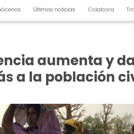
nócenos
Últimas noticias
Colabora
Tr
olencia aumenta y d
s a la población civ