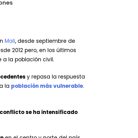
iones
en
Mali
, desde septiembre de
sde 2012 pero, en los últimos
 la población civil.
recedentes
y repasa la respuesta
 a la
población más vulnerable
.
 conflicto se ha intensificado
ón
en el centro y norte del país.