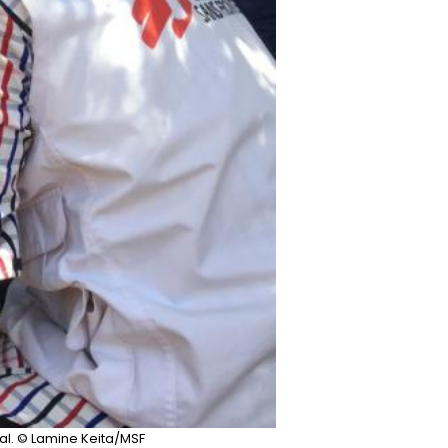
al.
© Lamine Keita/MSF