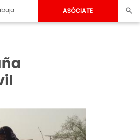
abaja
ASÓCIATE
aña
il