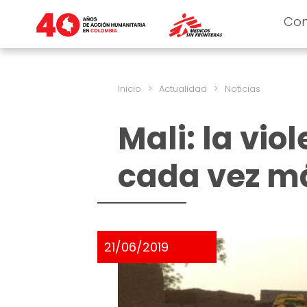
Co
Inicio
>
Actualidad
>
Noticias
Mali: la vi
cada vez má
21/06/2019