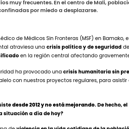
os muy frecuentes. En el centro de Mali, poblac
 confinadas por miedo a desplazarse.
médico de Médicos Sin Fronteras (MSF) en Bamako, 
ental atraviesa una
crisis política y de seguridad
de
sificado
en la región central afectando gravemente a
guridad ha provocado una
crisis humanitaria sin p
elo con nuestros proyectos regulares, para asistir
rsiste
desde 2012 y no está mejorando
. De hecho, el
la situación a día de hoy?
lima de
violencia en la vida cotidiana de la poblaci