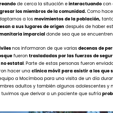
reando
de cerca la situación e
interactuando
con 
gresar los miembros de la comunidad.
Como hacem
daptarnos a los
movimientos de la población,
tanto
esan a sus lugares de origen
después de haber e
umanitaria imparcial
donde sea que se encuentren
iviles
nos informaron de que varias
decenas de pe
bosque
fueron
trasladadas por las fuerzas de segu
 no estatal
. Parte de estas personas fueron enviada
eron hacer una
clínica móvil
para asistir a los que 
equipo a Mocímboa para una visita de un día dura
ombres adultos y también algunos adolescentes y 
 tuvimos que derivar a un paciente que sufría
prob