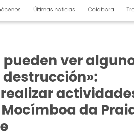
nócenos
Últimas noticias
Colabora
Tr
e pueden ver algun
a destrucción»:
realizar actividade
 Mocímboa da Praia
e