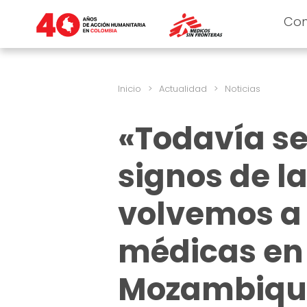
Co
Inicio
>
Actualidad
>
Noticias
«Todavía s
signos de l
volvemos a 
médicas en
Mozambiqu