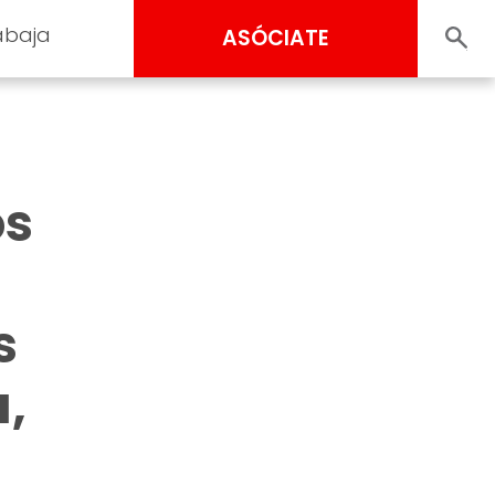
abaja
ASÓCIATE
os
s
,