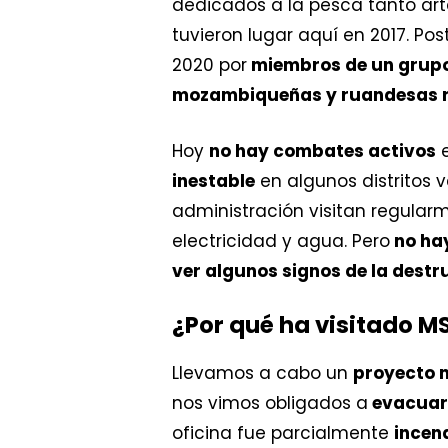
dedicados a la pesca tanto art
tuvieron lugar aquí en 2017. Pos
2020 por
miembros de un grupo
mozambiqueñas y ruandesas re
Hoy
no hay combates activos
e
inestable
en algunos distritos 
administración visitan regular
electricidad y agua. Pero
no ha
ver algunos signos de la destr
¿Por qué ha visitado M
Llevamos a cabo un
proyecto 
nos vimos obligados a
evacuar 
oficina fue parcialmente
incen