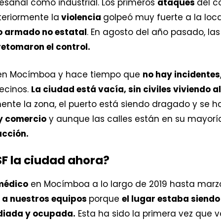
esanal como industrial. Los primeros
ataques
del c
teriormente la
violencia
golpeó muy fuerte a la loc
 armado no estatal
. En agosto del año pasado, la
tomaron el control.
n Mocímboa y hace tiempo que
no hay incidentes
vecinos.
La ciudad está vacía, sin civiles viviendo all
mente la zona, el puerto está siendo dragado y se 
y comercio
y aunque las calles están en su mayorí
ucción.
SF la ciudad ahora?
médico
en Mocímboa a lo largo de 2019 hasta mar
a nuestros equipos
porque
el lugar estaba siend
diada y ocupada.
Esta ha sido la primera vez que 