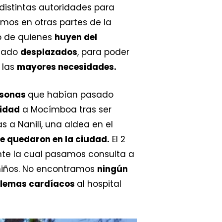
distintas autoridades para
os en otras partes de la
 de quienes
huyen del
stado
desplazados
, para poder
 las
mayores necesidades.
rsonas
que habían pasado
ridad
a Mocímboa tras ser
s a Nanili, una aldea en el
se quedaron en la ciudad.
El 2
nte la cual pasamos consulta a
niños. No encontramos
ningún
lemas cardíacos
al hospital