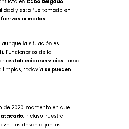
onflicto en
Cabo Delgado
alidad y esta fue tomada en
s
fuerzas armadas
, aunque la situación es
í.
Funcionarios de la
han
restablecido servicios
como
a limpias, todavía
se pueden
zo de 2020, momento en que
o atacado
. Incluso nuestra
volvemos desde aquellos