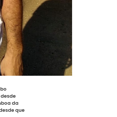
abo
o desde
ímboa da
 desde que