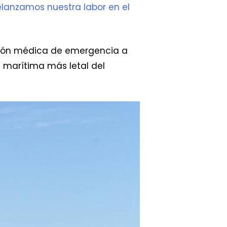
elanzamos nuestra labor en el
nción médica de emergencia a
a marítima más letal del