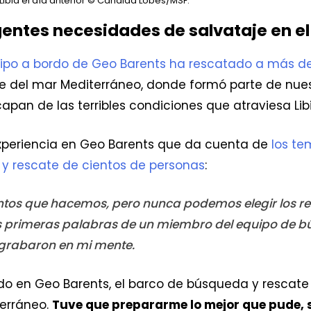
ia el día anterior
© Candida Lobes/MSF.
entes necesidades de salvataje en e
ipo a bordo de Geo Barents ha rescatado a más de
 del mar Mediterráneo, donde formó parte de nues
pan de las terribles condiciones que atraviesa Libi
periencia en Geo Barents que da cuenta de
los te
 y rescate de cientos de personas
:
ntos que hacemos, pero nunca podemos elegir los re
as primeras palabras de un miembro del equipo de b
e grabaron en mi mente.
o en Geo Barents, el barco de búsqueda y rescate
terráneo.
Tuve que prepararme lo mejor que pude, 