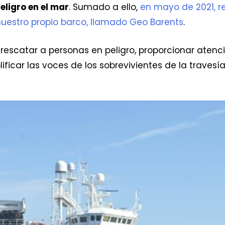
ligro en el mar
. Sumado a ello,
en mayo de 2021, r
uestro propio barco, llamado Geo Barents
.
a rescatar a personas en peligro, proporcionar ate
ficar las voces de los sobrevivientes de la travesí