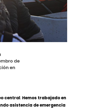
a
iembro de
ción en
o central
.
Hemos trabajado en
ando asistencia de emergencia