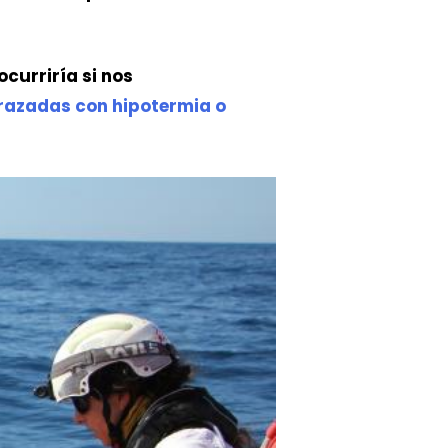
curriría si nos
razadas con hipotermia o