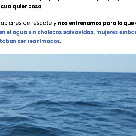
 cualquier cosa
.
ulaciones de rescate y
nos entrenamos para lo que o
en el agua sin chalecos salvavidas, mujeres emba
itaban ser reanimados
.