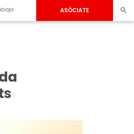
abaja
ASÓCIATE
eda
ts