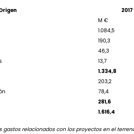
Origen
2017
M €
1.084,5
190,3
46,3
s
13,7
1.334,8
203,2
ón
78,4
281,6
1.616,4
os gastos relacionados con los proyectos en el terre