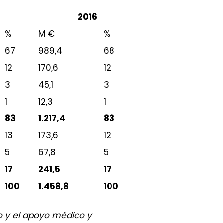
2016
%
M €
%
67
989,4
68
12
170,6
12
3
45,1
3
1
12,3
1
83
1.217,4
83
13
173,6
12
5
67,8
5
17
241,5
17
100
1.458,8
100
no y el apoyo médico y