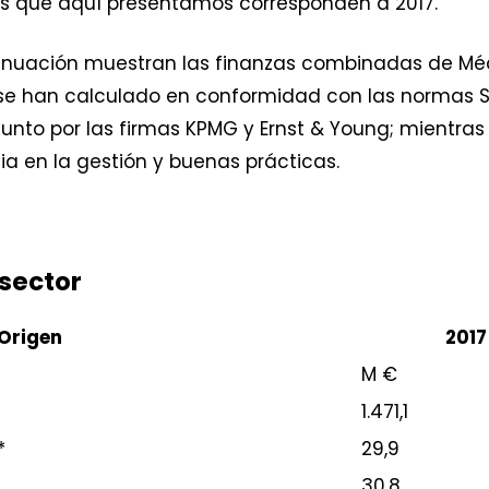
os que aquí presentamos corresponden a 2017.
tinuación muestran las finanzas combinadas de Méd
s se han calculado en conformidad con las normas 
unto por las firmas KPMG y Ernst & Young; mientras
a en la gestión y buenas prácticas.
 sector
Origen
2017
M €
1.471,1
*
29,9
30,8