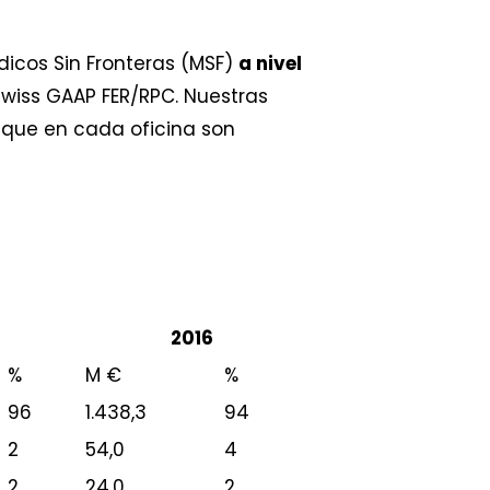
icos Sin Fronteras (MSF)
a nivel
Swiss GAAP FER/RPC. Nuestras
 que en cada oficina son
2016
%
M €
%
96
1.438,3
94
2
54,0
4
2
24,0
2