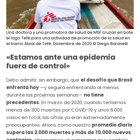
Una doctora y una promotora de salud de MSF cruzan en bote
el lago Tefé para una actividad de promoción de la salud en
el barrio Abial de Tefé. Diciembre de 2020
© Diego Baravelli
«Estamos ante una epidemia
fuera de control»
Debo admitir, sin embargo, que
el desafío que Brasil
enfrenta hoy
—y seguirá enfrentando al menos
durante las próximas semanas—
no tiene
precedentes
. En marzo de 2020, cuando teníamos
menos de 300 muertes por COVID-19 y unos 6.000
casos en total, las cifras ya eran extremadamente
preocupantes. Ahora, como
nuestro
promedio diario
supera las 2.000 muertes y más de 70.000 nuevos
contagios
, observamos un panorama muy sombrío.