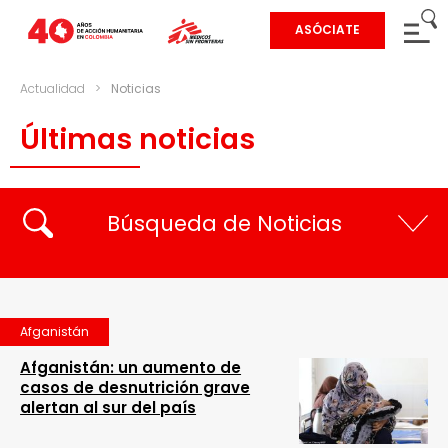
ASÓCIATE
Actualidad
>
Noticias
Últimas noticias
Búsqueda de Noticias
Afganistán
Afganistán: un aumento de
casos de desnutrición grave
alertan al sur del país