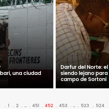
y
Darfur del Norte: e
ari, una ciudad
siendo lejano para
campo de Sortoni
<
1
2
…
451
452
453
…
523
524