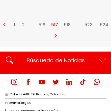
<
1
2
…
516
517
518
…
523
524
>
Búsqueda de Noticias
Calle 37 #16-29, Bogotá, Colombia
info@msf.org.co