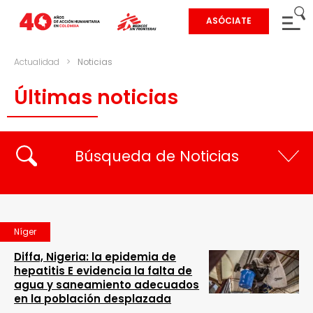
ASÓCIATE
Actualidad
>
Noticias
Últimas noticias
Búsqueda de Noticias
Níger
Diffa, Nigeria: la epidemia de
hepatitis E evidencia la falta de
agua y saneamiento adecuados
en la población desplazada