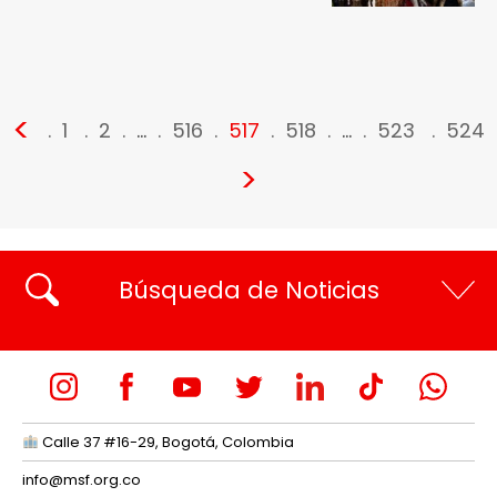
<
1
2
…
516
517
518
…
523
524
>
Búsqueda de Noticias
Calle 37 #16-29, Bogotá, Colombia
info@msf.org.co