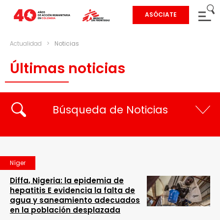
ASÓCIATE
Actualidad
>
Noticias
Últimas noticias
Búsqueda de Noticias
Níger
Diffa, Nigeria: la epidemia de
hepatitis E evidencia la falta de
agua y saneamiento adecuados
en la población desplazada