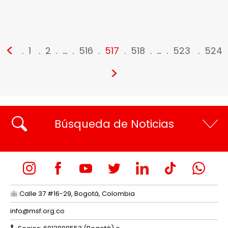
<
1
2
…
516
517
518
…
523
524
>
Búsqueda de Noticias
Calle 37 #16-29, Bogotá, Colombia
info@msf.org.co