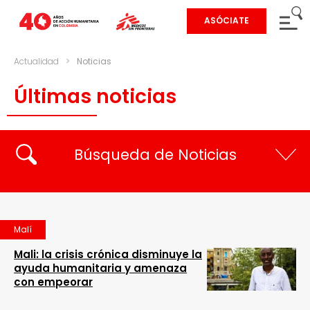
ASÓCIATE
Actualidad
>
Noticias
Últimas noticias
Búsqueda de Noticias
Malí
Mali: la crisis crónica disminuye la
ayuda humanitaria y amenaza
con empeorar