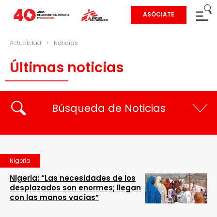
ASÓCIATE
Actualidad
>
Noticias
Últimas noticias
Búsqueda de Noticias
Nigeria
Nigeria: “Las necesidades de los
desplazados son enormes; llegan
con las manos vacías”