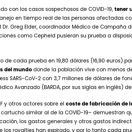
iando con los casos sospechosos de COVID-19,
tener 
nejo en tiempo real de las personas afectadas con
el Dr. Greg Elder, coordinador Médico de Campaña d
ciones como Cepheid pusieran su prueba a disposic
o de cada prueba en 19,80 dólares (16,90 euros) par
es del mundo
donde la población vive con menos de
ress SARS-CoV-2 con 3,7 millones de dólares de fon
édico Avanzado (BARDA, por sus siglas en inglés) de
F y otros actores sobre el
coste de fabricación de 
n cartucho similar al de la COVID-19– demuestran q
ricación, los gastos generales y otros gastos indirec
los royalties han expirado, y por lo tanto cada pr