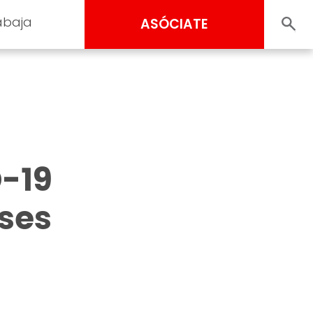
abaja
ASÓCIATE
D-19
íses