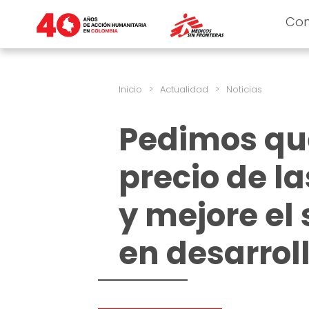
Co
Inicio
>
Actualidad
>
Noticias
Pedimos que
precio de l
y mejore el 
en desarrol