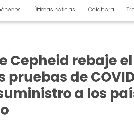
nócenos
Últimas noticias
Colabora
Tr
 Cepheid rebaje el
as pruebas de COVI
suministro a los pa
lo