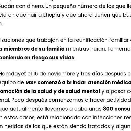
Sudán con dinero. Un pequeño número de los que lleg
ieron que huir a Etiopía y que ahora tienen que bu
n.
zaciones que trabajan en la reunificación familiar
a miembros de su familia
mientras huían. Tememo
poniendo en riesgo sus vidas
.
a Hamdayet el 16 de noviembre y tres días después
l equipo de
MSF comenzó a brindar atención médic
omoción de la salud y de salud mental
y a pasar co
ional. Poco después comenzamos a hacer activida
a que actualmente llevamos a cabo unas
300 consul
n estos casos, está relacionado con infecciones resp
 heridas de las que están siendo tratados y algu