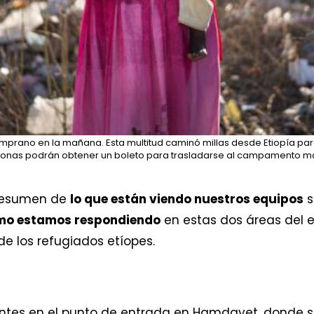
prano en la mañana. Esta multitud caminó millas desde Etiopía para
ersonas podrán obtener un boleto para trasladarse al campamento má
 resumen de
lo que están viendo nuestros equipos
s
mo estamos respondiendo
en estas dos áreas del 
e los refugiados etíopes.
entes en el punto de entrada en Hamdayet, donde 