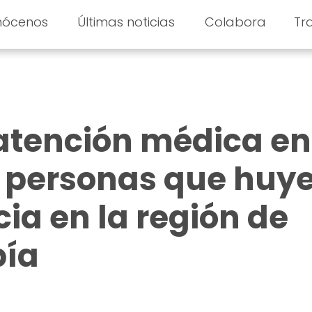
nócenos
Últimas noticias
Colabora
Tr
atención médica en
s personas que huy
cia en la región de
pía