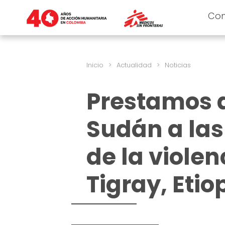
Co
Inicio
>
Actualidad
>
Noticias
Prestamos 
Sudán a la
de la violen
Tigray, Etio