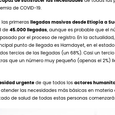
ncapaz de satisfacer las necesidades
de todas las 
demia de COVID-19.
n las primeras
llegadas masivas desde Etiopía a S
al de
45.000 llegadas
, aunque es probable que el 
sado por el proceso de registro. En la actualidad
rincipal punto de llegada es Hamdayet, en el estado
s tercios de las llegadas (un 68%). Casi un tercio
entras que un número muy pequeño (apenas el 2%) l
esidad urgente
de que todos los
actores humanita
a atender las necesidades más básicas en materia
l estado de salud de todas estas personas comenzará