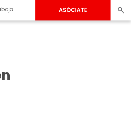
abaja
ASÓCIATE
en