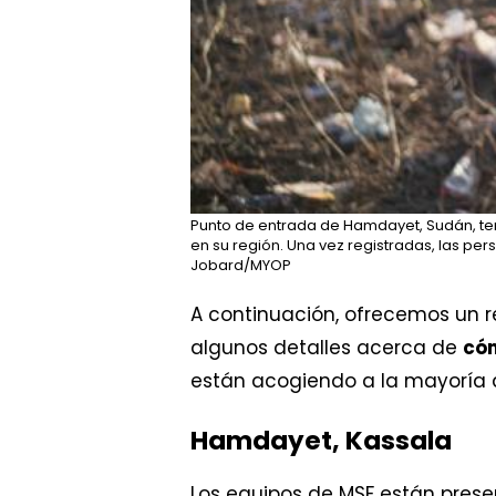
Punto de entrada de Hamdayet, Sudán, tem
en su región. Una vez registradas, las p
Jobard/MYOP
A continuación, ofrecemos un
algunos detalles acerca de
có
están acogiendo a la mayoría d
Hamdayet, Kassala
Los equipos de MSF están pres