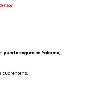
al mar,
en
puerto seguro en Palermo
,
a cuarentena.