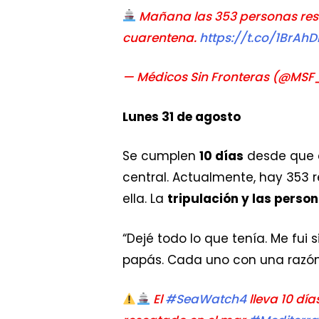
Mañana las 353 personas res
cuarentena.
https://t.co/1BrAh
— Médicos Sin Fronteras (@MS
Lunes 31 de agosto
Se cumplen
10 días
desde que e
central. Actualmente, hay 353 
ella. La
tripulación y las pers
“Dejé todo lo que tenía. Me fui 
papás. Cada uno con una razón 
El
#SeaWatch4
lleva 10 día