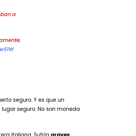
aban a
damente,
rwS1W
erto seguro. Y es que un
n lugar seguro. No son moneda
ra italiana. Sufría
graves