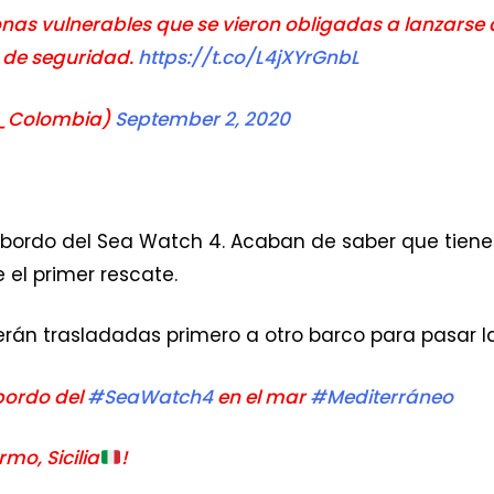
onas vulnerables que se vieron obligadas a lanzarse 
 de seguridad.
https://t.co/L4jXYrGnbL
F_Colombia)
September 2, 2020
s a bordo del Sea Watch 4. Acaban de saber que tien
e el primer rescate.
rán trasladadas primero a otro barco para pasar l
 bordo del
#SeaWatch4
en el mar
#Mediterráneo
mo, Sicilia
!