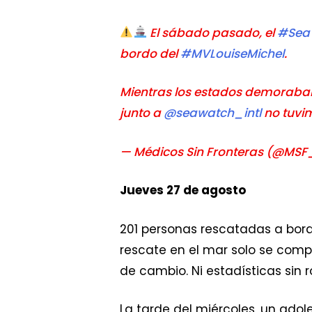
El sábado pasado, el
#Sea
bordo del
#MVLouiseMichel
.
Mientras los estados demoraban
junto a
@seawatch_intl
no tuvi
— Médicos Sin Fronteras (@MS
Jueves 27 de agosto
201 personas rescatadas a bord
rescate en el mar solo se com
de cambio. Ni estadísticas sin r
La tarde del miércoles, un adol