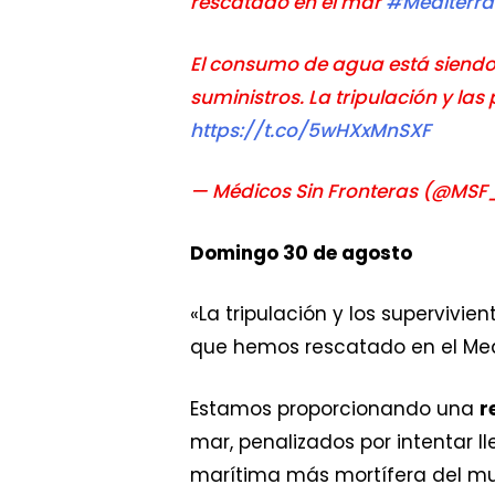
rescatado en el mar
#Mediterr
El consumo de agua está siendo 
suministros. La tripulación y la
https://t.co/5wHXxMnSXF
— Médicos Sin Fronteras (@MS
Domingo 30 de agosto
«La tripulación y los supervivi
que hemos rescatado en el Med
Estamos proporcionando una
r
mar, penalizados por intentar l
marítima más mortífera del m