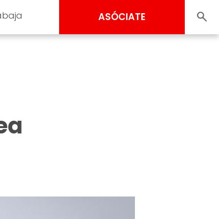
abaja
ASÓCIATE
Sea