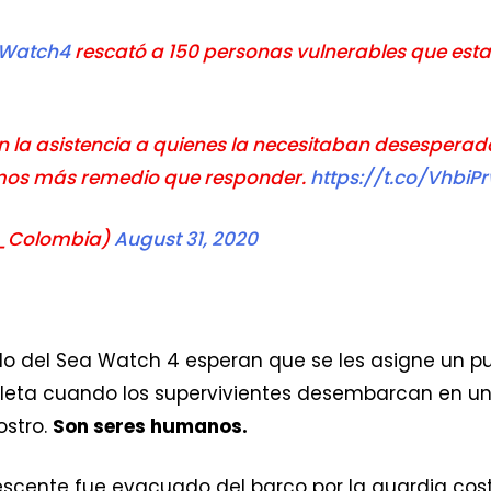
Watch4
rescató a 150 personas vulnerables que est
 la asistencia a quienes la necesitaban desespera
mos más remedio que responder.
https://t.co/VhbiP
F_Colombia)
August 31, 2020
o del Sea Watch 4 esperan que se les asigne un pu
pleta cuando los supervivientes desembarcan en u
ostro.
Son seres humanos.
escente fue evacuado del barco por la guardia coste