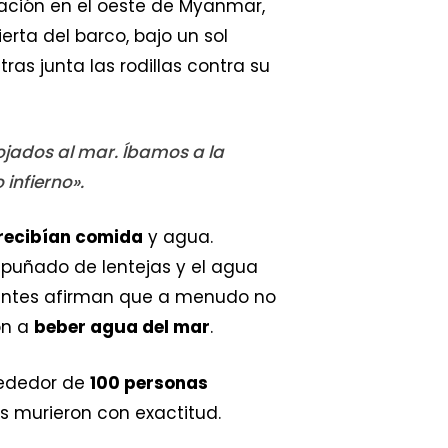
ción en el oeste de Myanmar,
rta del barco, bajo un sol
as junta las rodillas contra su
ojados al mar. Íbamos a la
infierno».
recibían comida
y agua.
puñado de lentejas y el agua
vientes afirman que a menudo no
on a
beber agua del mar
.
rededor de
100 personas
s murieron con exactitud.