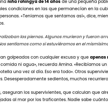
 una
niña rohingya de 14 años
de una pequeña pobla
bles condiciones en las que permanecían en la cubie
personas. «Teníamos que sentarnos así», dice, mientr
os.
ralizaban las piernas. Algunos murieron y fueron arr
Nos sentíamos como si estuviéramos en el mismísimo 
ran golpeados con cualquier excusa y que
apenas 
 comida ni agua», recuerda Amina. «Recibíamos un 
otella una vez al día. Eso era todo». Otros supervi
as. Desesperadamente sedientos, muchos recurrier
, aseguran los supervivientes, que calculan que al
jadas al mar por los traficantes. Nadie sabe cuánto