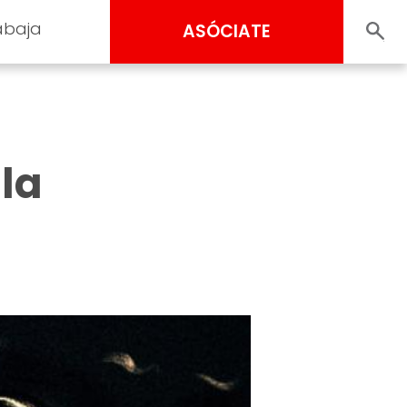
abaja
ASÓCIATE
la