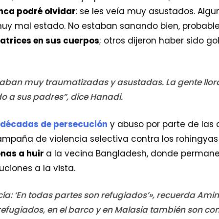
nca podré olvidar
: se les veía muy asustados. Alg
muy mal estado. No estaban sanando bien, probabl
atrices en sus cuerpos
; otros dijeron haber sido 
aban muy traumatizadas y asustadas. La gente llora
o a sus padres”, dice Hanadi.
o décadas de persecución
y abuso por parte de las
mpaña de violencia selectiva contra los rohingyas 
nas a huir
a la vecina Bangladesh, donde perma
uciones a la vista.
ecía: ‘En todas partes son refugiados’», recuerda Am
efugiados, en el barco y en Malasia también son co