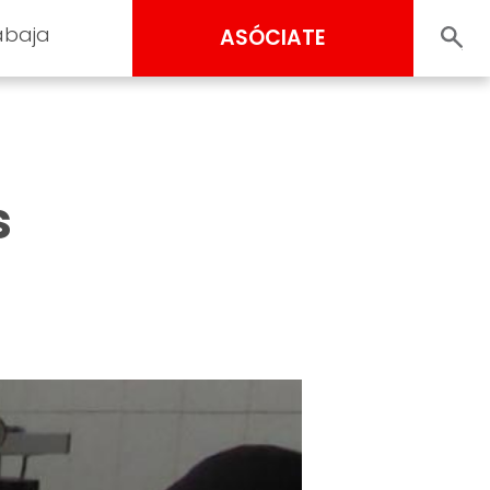
abaja
ASÓCIATE
s