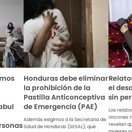
emos
Honduras debe eliminar
Relato
la prohibición de la
el desa
Pastilla Anticonceptiva
sin per
abul
de Emergencia (PAE)
Los relat
rincones 
Además exigimos a la Secretaria de
rsonas
revelan q
Salud de Honduras (SESAL), que
mujeres pa