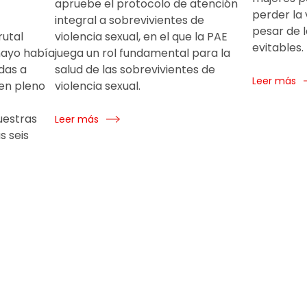
apruebe el protocolo de atención
perder la 
integral a sobrevivientes de
pesar de l
rutal
violencia sexual, en el que la PAE
evitables.
mayo había
juega un rol fundamental para la
das a
salud de las sobrevivientes de
Leer más
 en pleno
violencia sexual.
uestras
Leer más
s seis