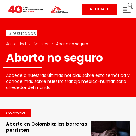
ASÓCIATE
13 resultados
Actualidad
>
Noticias
>
Aborto no seguro
Aborto no seguro
Accede a nuestras últimas noticias sobre esta temática y
conoce más sobre nuestro trabajo médico-humanitario
alrededor del mundo.
Colombia
Aborto en Colombia: las barreras
persisten