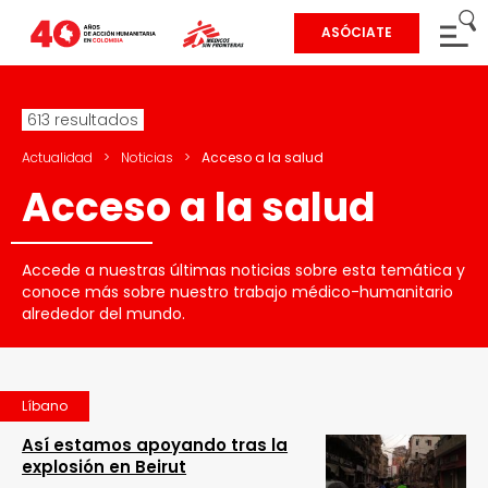
ASÓCIATE
613 resultados
Actualidad
>
Noticias
>
Acceso a la salud
Acceso a la salud
Accede a nuestras últimas noticias sobre esta temática y
conoce más sobre nuestro trabajo médico-humanitario
alrededor del mundo.
Líbano
Así estamos apoyando tras la
explosión en Beirut