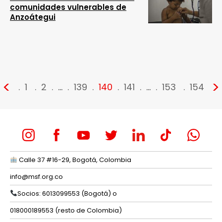
comunidades vulnerables de
Anzoátegui
<
>
1
2
…
139
140
141
…
153
154
Calle 37 #16-29, Bogotá, Colombia
info@msf.org.co
Socios: 6013099553 (Bogotá) o
018000189553 (resto de Colombia)