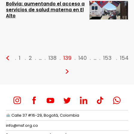
Bolivia: aumentando el acceso a
servicios de salud materna en El
Alto
<
1
2
…
138
139
140
…
153
154
>
Calle 37 #16-29, Bogotá, Colombia
info@msf.org.co