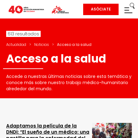
ASÓCIATE
613 resultados
Actualidad
>
Noticias
>
Acceso a la salud
Acceso a la salud
Accede a nuestras últimas noticias sobre esta temática y
conoce más sobre nuestro trabajo médico-humanitario
alrededor del mundo.
Adaptamos la película de la
DNDi: “El sueño de un médico: una