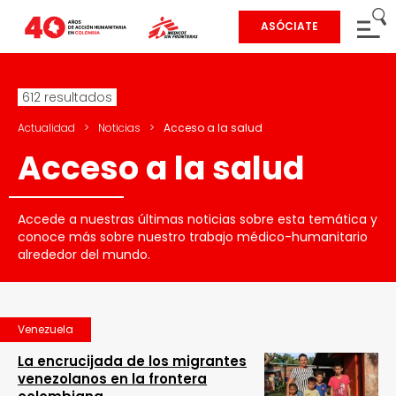
ASÓCIATE
612 resultados
Actualidad
>
Noticias
>
Acceso a la salud
Acceso a la salud
Accede a nuestras últimas noticias sobre esta temática y
conoce más sobre nuestro trabajo médico-humanitario
alrededor del mundo.
Venezuela
La encrucijada de los migrantes
venezolanos en la frontera