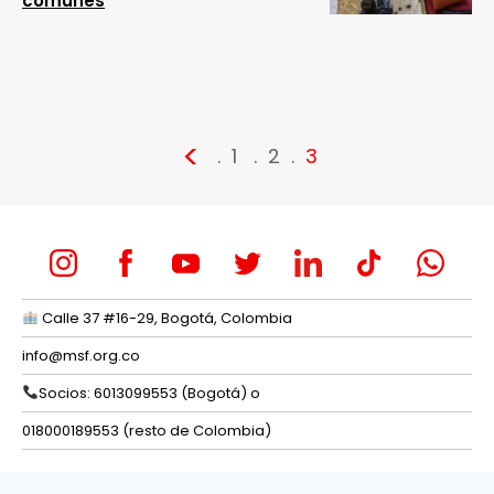
comunes
<
1
2
3
Calle 37 #16-29, Bogotá, Colombia
info@msf.org.co
Socios: 6013099553 (Bogotá) o
018000189553 (resto de Colombia)