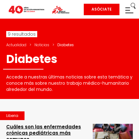
ASÓCIATE
9 resultados
Actualidad
>
Noticias
>
Diabetes
Diabetes
Accede a nuestras últimas noticias sobre esta temática y
conoce más sobre nuestro trabajo médico-humanitario
alrededor del mundo.
Liberia
Cuáles son las enfermedades
crónicas pediátricas más