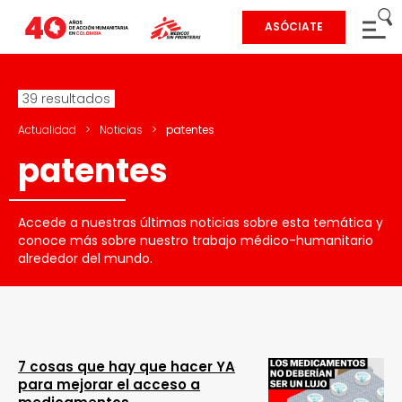
ASÓCIATE
39 resultados
Actualidad
>
Noticias
>
patentes
patentes
Accede a nuestras últimas noticias sobre esta temática y
conoce más sobre nuestro trabajo médico-humanitario
alrededor del mundo.
7 cosas que hay que hacer YA
para mejorar el acceso a