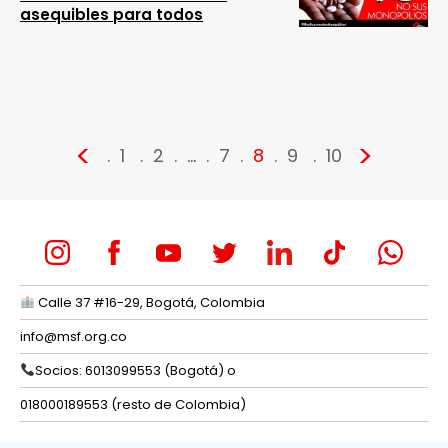
asequibles para todos
<
>
1
2
…
7
8
9
10
Calle 37 #16-29, Bogotá, Colombia
info@msf.org.co
Socios: 6013099553 (Bogotá) o
018000189553 (resto de Colombia)