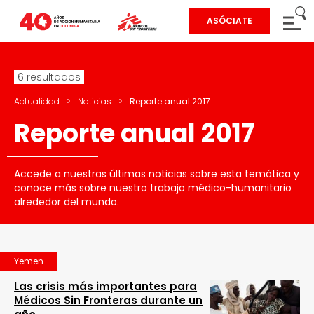
ASÓCIATE
6 resultados
Actualidad
>
Noticias
>
Reporte anual 2017
Reporte anual 2017
Accede a nuestras últimas noticias sobre esta temática y
conoce más sobre nuestro trabajo médico-humanitario
alrededor del mundo.
Yemen
Las crisis más importantes para
Médicos Sin Fronteras durante un