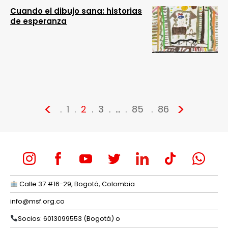
Cuando el dibujo sana: historias
de esperanza
<
>
1
2
3
…
85
86
Calle 37 #16-29, Bogotá, Colombia
info@msf.org.co
Socios: 6013099553 (Bogotá) o