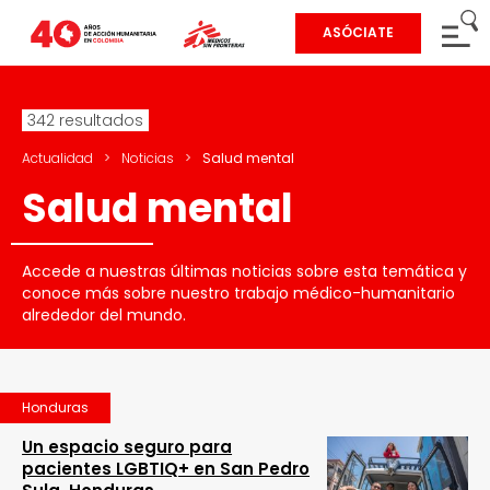
ASÓCIATE
342 resultados
Actualidad
>
Noticias
>
Salud mental
Salud mental
Accede a nuestras últimas noticias sobre esta temática y
conoce más sobre nuestro trabajo médico-humanitario
alrededor del mundo.
Honduras
Un espacio seguro para
pacientes LGBTIQ+ en San Pedro